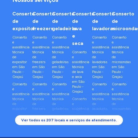
Conserto
Conserto
Conserto
Conserto
Conserto
Conserto
de
de
de
de
de
de
expositor
freezers
geladeiras
lava
lavadoras
microonda
e
Conserto
Conserto
Conserto
Conserto
Conserto
e
e
e
e
e
seca
assistência
assistência
assistência
assistência
assistência
técnica
técnica
técnica
Conserto
técnica
técnica
de
de
de
e
de
de
expositor
freezers
geladeiras
assistência
lavadoras
microondas
em
São
em
São
em
São
técnica
em
São
em
São
Paulo
-
Paulo
-
Paulo
-
de
lava
Paulo
-
Paulo
-
Grajaú
Grajaú
Grajaú
e seca
Grajaú
Grajaú
em
São
Conserto
Conserto
Conserto
Conserto
Conserto
Paulo
-
e
e
e
e
e
Grajaú
assistência
assistência
assistência
assistência
assistência
técnica
técnica
técnica
Conserto
técnica
técnica
de
de
de
e
de
de
expositor
freezers
geladeiras
assistência
lavadoras
microondas
em
São
em
São
em
São
técnica
em
São
em
São
Paulo
-
Paulo
-
Paulo
-
de
lava
Paulo
-
Paulo
-
Ver todos os
207
locais e serviços de atendimento.
Sapopemba
Sapopemba
Sapopemba
e seca
Sapopemba
Sapopemba
em
São
Conserto
Conserto
Conserto
Conserto
Conserto
Paulo
-
e
e
e
e
e