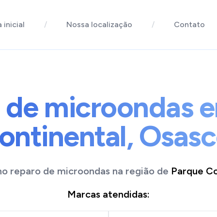
 inicial
/
Nossa localização
/
Contato
 de microondas 
ontinental, Osasc
no reparo de
microondas
na região de
Parque Co
Marcas atendidas: